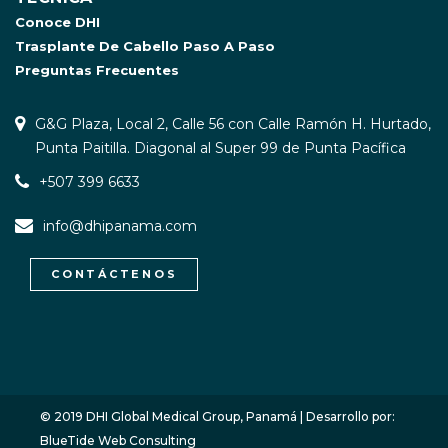
Conoce DHI
Trasplante De Cabello Paso A Paso
Preguntas Frecuentes
G&G Plaza, Local 2, Calle 56 con Calle Ramón H. Hurtado,
Punta Paitilla. Diagonal al Super 99 de Punta Pacífica
+507 399 6633
info@dhipanama.com
CONTÁCTENOS
WhatsApp / Let's Talk
Open
chaty
© 2019 DHI Global Medical Group, Panamá | Desarrollo por:
BlueTide Web Consulting