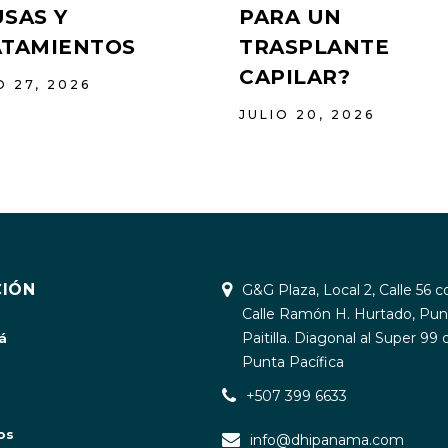
SAS Y
PARA UN
ATAMIENTOS
TRASPLANTE
CAPILAR?
O 27, 2026
JULIO 20, 2026
IÓN
G&G Plaza, Local 2, Calle 56 c
Calle Ramón H. Hurtado, Pun
Paitilla. Diagonal al Super 99 
á
Punta Pacífica
+507 399 6633
os
info@dhipanama.com