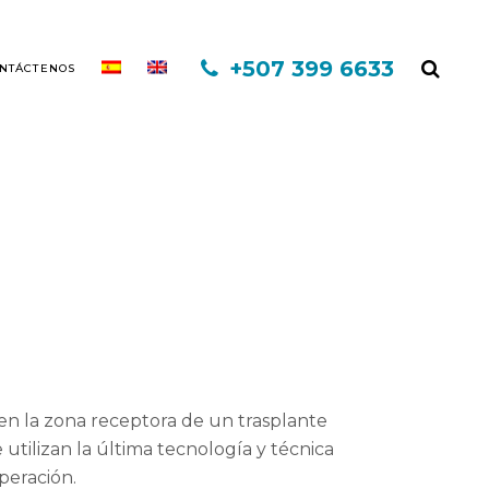
+507 399 6633
NTÁCTENOS
EXO CAPILAR DHI
MINOXIDIL
FINASTERIDE
MESOTERAPIA
en la zona receptora de un trasplante
PLASMA RICO EN PLAQUETAS
utilizan la última tecnología y técnica
TERAPIA INFORED
operación.