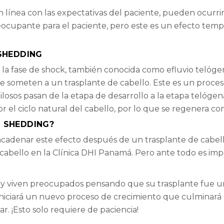
en línea con las expectativas del paciente, pueden ocurr
eocupante para el paciente, pero este es un efecto temp
SHEDDING
 fase de shock, también conocida como efluvio telógeno,
 someten a un trasplante de cabello. Este es un proces
losos pasan de la etapa de desarrollo a la etapa telógena
 el ciclo natural del cabello, por lo que se regenera con 
 SHEDDING?
adenar este efecto después de un trasplante de cabello
e cabello en la Clínica DHI Panamá. Pero ante todo es i
 y viven preocupados pensando que su trasplante fue un
 iniciará un nuevo proceso de crecimiento que culminará
. ¡Esto solo requiere de paciencia!