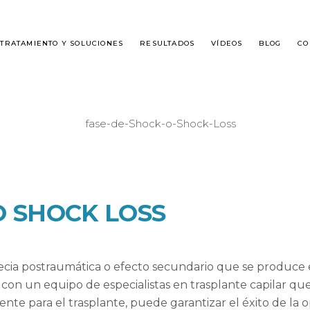
TRATAMIENTO Y SOLUCIONES
RESULTADOS
VÍDEOS
BLOG
CO
É ES DHI?
ALOPECIA MASCULINA
SPLANTE DE CABELLO
ALOPECIA FEMENINA
O SHOCK LOSS
GUNTAS FRECUENTES
pecia postraumática o efecto secundario que se produce 
n un equipo de especialistas en trasplante capilar que 
iente para el trasplante, puede garantizar el éxito de la 