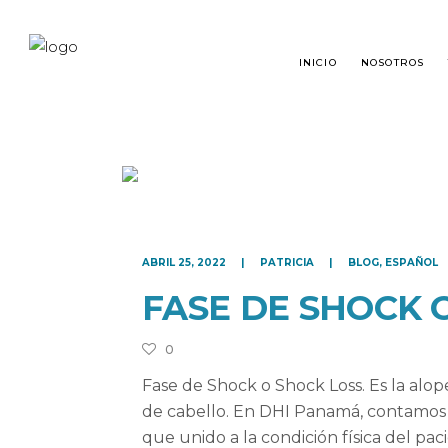
INICIO
NOSOTROS
TRASPLANTE CAPILAR
¿QU
ABRIL 25, 2022
PATRICIA
BLOG
,
ESPAÑOL
RESTAURACIÓN DE BARBA
TRA
FASE DE SHOCK 
RESTAURACIÓN DE CEJAS
PRE
MICROPIGMENTACIÓN
0
Fase de Shock o Shock Loss. Es la alo
de cabello. En DHI Panamá, contamos co
que unido a la condición física del pac